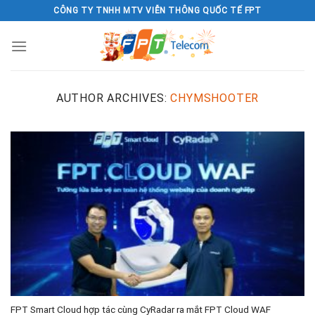
Skip
CÔNG TY TNHH MTV VIỄN THÔNG QUỐC TẾ FPT
to
content
AUTHOR ARCHIVES:
CHYMSHOOTER
FPT Smart Cloud hợp tác cùng CyRadar ra mắt FPT Cloud WAF