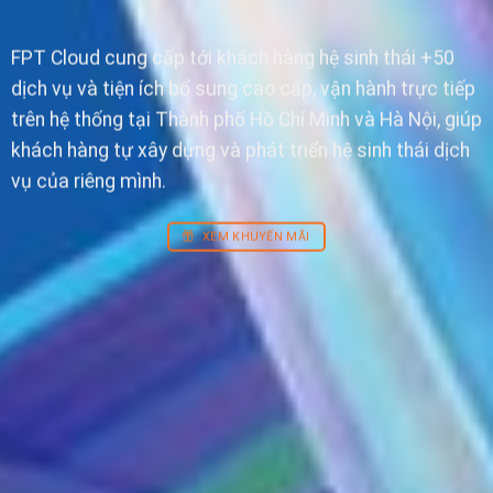
FPT Cloud cung cấp tới khách hàng hệ sinh thái +50
dịch vụ và tiện ích bổ sung cao cấp, vận hành trực tiếp
trên hệ thống tại Thành phố Hồ Chí Minh và Hà Nội, giúp
khách hàng tự xây dựng và phát triển hệ sinh thái dịch
vụ của riêng mình.
XEM KHUYẾN MÃI